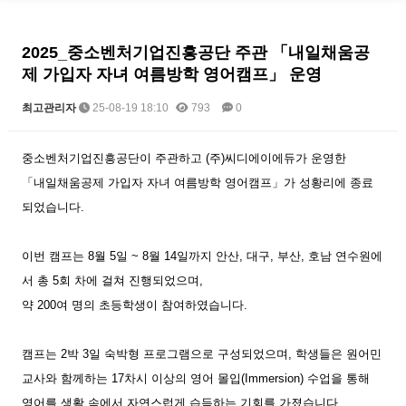
2025_중소벤처기업진흥공단 주관 「내일채움공
제 가입자 자녀 여름방학 영어캠프」 운영
최고관리자
25-08-19 18:10
793
0
본문
중소벤처기업진흥공단이 주관하고
(주)씨디에이에듀
가 운영한
「내일채움공제 가입자 자녀 여름방학 영어캠프」가 성황리에 종료
되었습니다.
이번 캠프는
8월 5일 ~ 8월 14일까지
안산, 대구, 부산, 호남 연수원에
서 총
5회 차
에 걸쳐 진행되었으며,
약
200여 명의 초등학생
이 참여하였습니다.
캠프는
2박 3일 숙박형 프로그램
으로 구성되었으며, 학생들은 원어민
교사와 함께하는
17차시 이상의 영어 몰입(Immersion) 수업
을 통해
영어를 생활 속에서 자연스럽게 습득하는 기회를 가졌습니다.