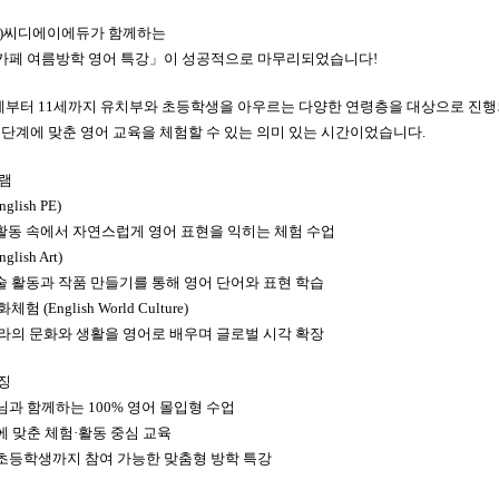
)
씨디에이에듀가 함께하는
카페 여름방학 영어 특강
」
이 성공적으로 마무리되었습니다
!
세부터
11
세까지 유치부와 초등학생을 아우르는 다양한 연령층을 대상으로 진
 단계에 맞춘 영어 교육을 체험할 수 있는 의미 있는 시간이었습니다
.
램
nglish PE)
동 속에서 자연스럽게 영어 표현을 익히는 체험 수업
nglish Art)
 활동과 작품 만들기를 통해 영어 단어와 표현 학습
문화체험
(English World Culture)
라의 문화와 생활을 영어로 배우며 글로벌 시각 확장
징
생님과 함께하는
100%
영어 몰입형 수업
에 맞춘 체험
·
활동 중심 교육
초등학생까지 참여 가능한 맞춤형 방학 특강