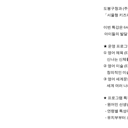
도봉구청과
(
주
「
서울형 키즈
이번 특강은
6
아이들의 발달
★
운영 프로그
①
영어 체육
(E
신나는 신체활
②
영어 미술
(E
창의적인 미술
③
영어 세계
세계 여러 나
★
프로그램 특
- 원어민 선
- 연령별 특성
- 유치부부터 